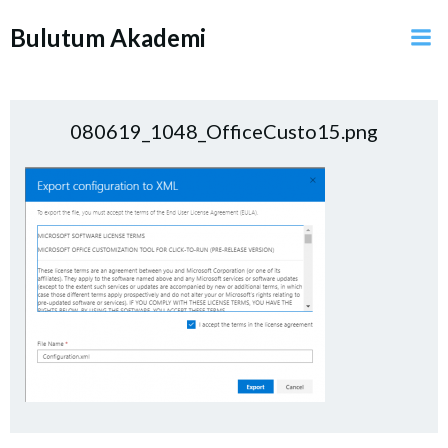
İçeriğe
Bulutum Akademi
geç
080619_1048_OfficeCusto15.png