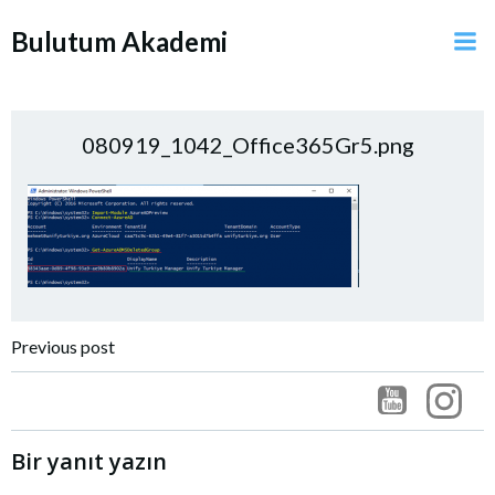
İçeriğe
Bulutum Akademi
geç
080919_1042_Office365Gr5.png
Post
Previous post
navigation
Bir yanıt yazın