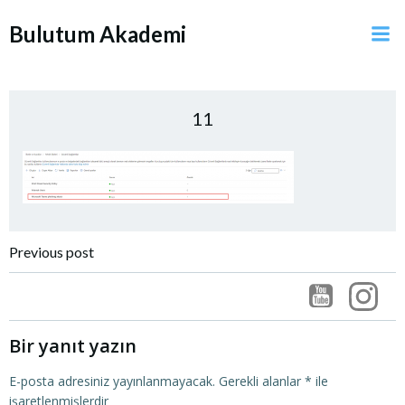
İçeriğe
Bulutum Akademi
geç
11
Post
Previous post
navigation
Bir yanıt yazın
E-posta adresiniz yayınlanmayacak.
Gerekli alanlar
*
ile
işaretlenmişlerdir